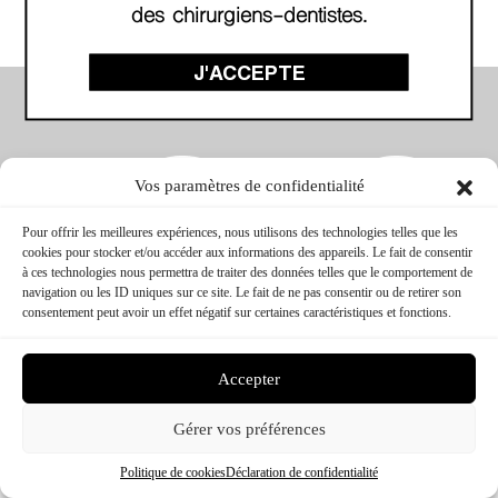
des chirurgiens-dentistes.
J'ACCEPTE
Vos paramètres de confidentialité
Pour offrir les meilleures expériences, nous utilisons des technologies telles que les
cookies pour stocker et/ou accéder aux informations des appareils. Le fait de consentir
à ces technologies nous permettra de traiter des données telles que le comportement de
navigation ou les ID uniques sur ce site. Le fait de ne pas consentir ou de retirer son
consentement peut avoir un effet négatif sur certaines caractéristiques et fonctions.
CTC FORMATION © 2026 – TOUS DROITS RÉSERVÉS
CONCEPTION & RÉALISATION :
MEDIWEB
MENTIONS LÉGALES
Accepter
Gérer vos préférences
Politique de cookies
Déclaration de confidentialité