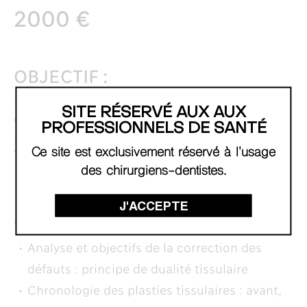
2000 €
OBJECTIF :
Maîtriser les aménagements muco-
SITE RÉSERVÉ AUX AUX
gingivaux en implantologie et chirurgie
PROFESSIONNELS DE SANTÉ
pré-implantaire.
Ce site est exclusivement réservé à l'usage
Voici le déroulé complet :
Découvrir
des chirurgiens-dentistes.
J'ACCEPTE
CONTENU :
Analyse et objectifs de la correction des
défauts : principe de dualité tissulaire
Chronologie des plasties tissulaires : avant,