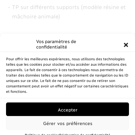
TP sur différents supports (modèle résine et
mâchoire animale)
Vos paramètres de
confidentialité
Pour offrir les meilleures expériences, nous utilisons des technologies
telles que les cookies pour stocker et/ou accéder aux informations des
appareils. Le fait de consentir à ces technologies nous permettra de
traiter des données telles que le comportement de navigation ou les ID
uniques sur ce site. Le fait de ne pas consentir ou de retirer son
consentement peut avoir un effet négatif sur certaines caractéristiques
et fonctions.
CTC FORMATION © 2026 – TOUS DROITS RÉSERVÉS
Accepter
CONCEPTION & RÉALISATION :
MEDIWEB
MENTIONS LÉGALES
Gérer vos préférences
Politique de cookies
Déclaration de confidentialité