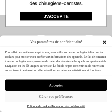
des chirurgiens-dentistes.
J'ACCEPTE
Vos paramètres de confidentialité
Pour offrir les meilleures expériences, nous utilisons des technologies telles que les
cookies pour stocker et/ou accéder aux informations des appareils. Le fait de consentir
à ces technologies nous permettra de traiter des données telles que le comportement de
navigation ou les ID uniques sur ce site. Le fait de ne pas consentir ou de retirer son
consentement peut avoir un effet négatif sur certaines caractéristiques et fonctions.
CTC FORMATION © 2026 – TOUS DROITS RÉSERVÉS
CONCEPTION & RÉALISATION :
MEDIWEB
MENTIONS LÉGALES
Accepter
Gérer vos préférences
Politique de cookies
Déclaration de confidentialité