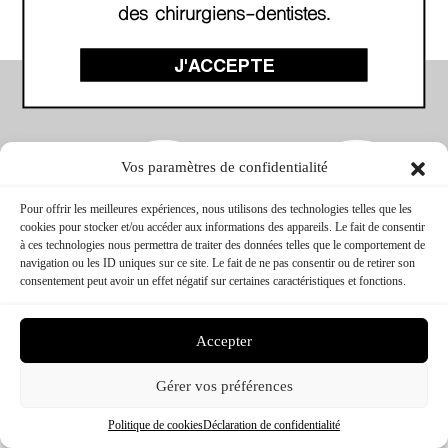
des chirurgiens-dentistes.
J'ACCEPTE
Vos paramètres de confidentialité
Pour offrir les meilleures expériences, nous utilisons des technologies telles que les
cookies pour stocker et/ou accéder aux informations des appareils. Le fait de consentir
à ces technologies nous permettra de traiter des données telles que le comportement de
navigation ou les ID uniques sur ce site. Le fait de ne pas consentir ou de retirer son
consentement peut avoir un effet négatif sur certaines caractéristiques et fonctions.
CTC FORMATION © 2026 – TOUS DROITS RÉSERVÉS
CONCEPTION & RÉALISATION :
MEDIWEB
MENTIONS LÉGALES
Accepter
Gérer vos préférences
Politique de cookies
Déclaration de confidentialité