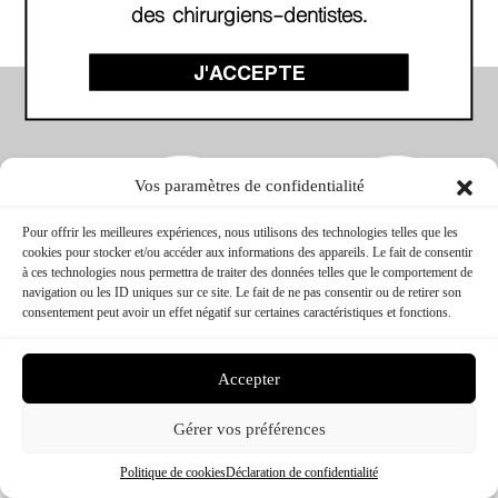
des chirurgiens-dentistes.
J'ACCEPTE
Vos paramètres de confidentialité
Pour offrir les meilleures expériences, nous utilisons des technologies telles que les
cookies pour stocker et/ou accéder aux informations des appareils. Le fait de consentir
à ces technologies nous permettra de traiter des données telles que le comportement de
navigation ou les ID uniques sur ce site. Le fait de ne pas consentir ou de retirer son
consentement peut avoir un effet négatif sur certaines caractéristiques et fonctions.
CTC FORMATION © 2026 – TOUS DROITS RÉSERVÉS
CONCEPTION & RÉALISATION :
MEDIWEB
MENTIONS LÉGALES
Accepter
Gérer vos préférences
Politique de cookies
Déclaration de confidentialité