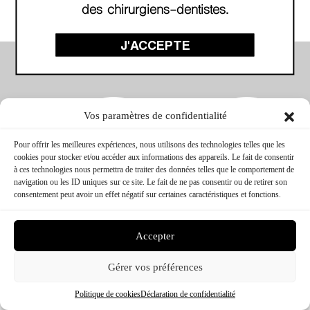
des chirurgiens-dentistes.
J'ACCEPTE
Vos paramètres de confidentialité
Pour offrir les meilleures expériences, nous utilisons des technologies telles que les
cookies pour stocker et/ou accéder aux informations des appareils. Le fait de consentir
à ces technologies nous permettra de traiter des données telles que le comportement de
navigation ou les ID uniques sur ce site. Le fait de ne pas consentir ou de retirer son
consentement peut avoir un effet négatif sur certaines caractéristiques et fonctions.
CTC FORMATION © 2026 – TOUS DROITS RÉSERVÉS
CONCEPTION & RÉALISATION :
MEDIWEB
MENTIONS LÉGALES
Accepter
Gérer vos préférences
Politique de cookies
Déclaration de confidentialité